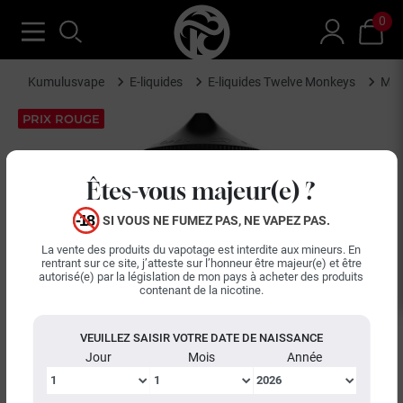
0
Kumulusvape
E-liquides
E-liquides Twelve Monkeys
Mir
PRIX ROUGE
Êtes-vous majeur(e) ?
SI VOUS NE FUMEZ PAS, NE VAPEZ PAS.
La vente des produits du vapotage est interdite aux mineurs. En
rentrant sur ce site, j’atteste sur l’honneur être majeur(e) et être
autorisé(e) par la législation de mon pays à acheter des produits
contenant de la nicotine.
keyboard_arrow_left
keyboard_arrow_right
Précédent
Suiva
VEUILLEZ SAISIR VOTRE DATE DE NAISSANCE
Jour
Mois
Année