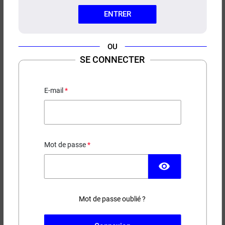
ENTRER
OU
SE CONNECTER
E-LIQUIDE MIRAGE TWELVE
MONKEYS 50ML/100ML
E-mail
Myrtille - Ananas - Kiwi
Mot de passe
PRIX ROUGE
visibility
9,90 €
EN STOCK
Mot de passe oublié ?
Contenance
Taux de nicotine