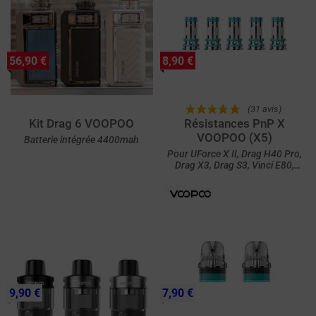
56,90 €
8,90 €
(31 avis)
Kit Drag 6 VOOPOO
Résistances PnP X
VOOPOO (X5)
Batterie intégrée 4400mah
Pour UForce X II, Drag H40 Pro,
Drag X3, Drag S3, Vinci E80,
Vinci E120, Uforce X Nano, Doric
60 Pro, UForce X, Argus E40,
Argus Pro 2, Drag S2, Drag X2,
PNP X Tank MTL et PNP X Tank
DTL
9,90 €
7,90 €