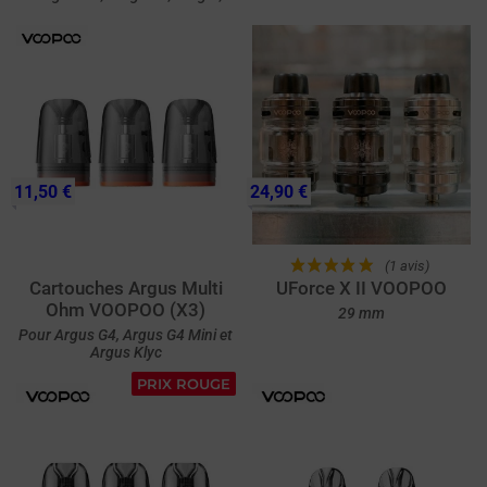
Drag S, Argus Pro, Pnp Tank,
Pnp X Tank et Doric 60
11,50 €
24,90 €
(1 avis)
Cartouches Argus Multi
UForce X II VOOPOO
Ohm VOOPOO (X3)
29 mm
Pour Argus G4, Argus G4 Mini et
Argus Klyc
PRIX ROUGE