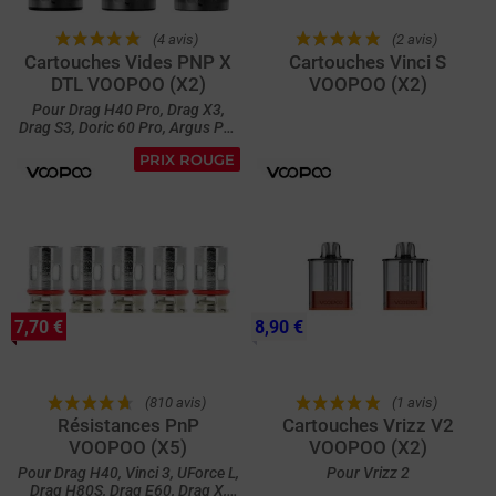
(4 avis)
(2 avis)
Cartouches Vides PNP X
Cartouches Vinci S
DTL VOOPOO (X2)
VOOPOO (X2)
Pour Drag H40 Pro, Drag X3,
Drag S3, Doric 60 Pro, Argus Pro
2, Drag S2 et Drag X2
PRIX ROUGE
7,70 €
8,90 €
(810 avis)
(1 avis)
Résistances PnP
Cartouches Vrizz V2
VOOPOO (X5)
VOOPOO (X2)
Pour Drag H40, Vinci 3, UForce L,
Pour Vrizz 2
Drag H80S, Drag E60, Drag X,