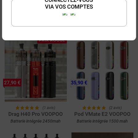
VIA VOS COMPTES
(11 avis)
Pack Découverte Drag 6
Résistances PnP X V2
VOOPOO (X5)
Kit Drag 6 - Résistances PNP X
V2
Pour UForce X II, Drag H40 Pro,
Drag X3, Drag S3, Vinci E80,
Vinci E120, Uforce X Nano, Doric
PRIX ROUGE
60 Pro, UForce X, Argus E40,
Argus Pro 2, Drag S2, Drag X2,
PNP X Tank MTL et PNP X Tank
DTL
27,90 €
35,90 €
(1 avis)
(2 avis)
Drag H40 Pro VOOPOO
Pod VMate E2 VOOPOO
Batterie intégrée 2450mah
Batterie intégrée 1500 mah