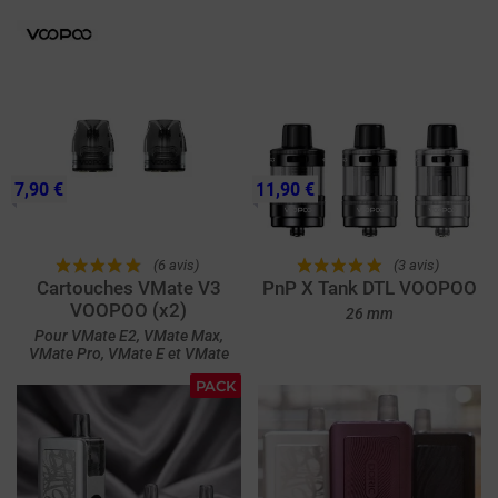
7,90 €
11,90 €
(6 avis)
(3 avis)
Cartouches VMate V3
PnP X Tank DTL VOOPOO
VOOPOO (x2)
26 mm
Pour VMate E2, VMate Max,
VMate Pro, VMate E et VMate
PACK