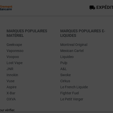
EXPÉDIT
MARQUES POPULAIRES
MARQUES POPULAIRES E-
MATÉRIEL
LIQUIDES
Geekvape
Montreal Original
Vaporesso
Mexican Cartel
Voopoo
Liquideo
Lost Vape
Pulp
JNR
A&L
Innokin
Swoke
Vuse
Cirkus
Aspire
Le French Liquide
X-Bar
Fighter Fuel
OXVA
Le Petit Verger
our vérifier
.