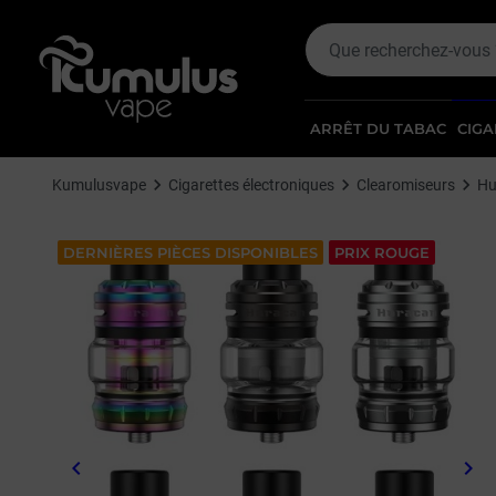
ARRÊT DU TABAC
CIGA
Kumulusvape
Cigarettes électroniques
Clearomiseurs
Hu
DERNIÈRES PIÈCES DISPONIBLES
PRIX ROUGE
keyboard_arrow_left
keyboard_arrow_right
Précédent
Sui