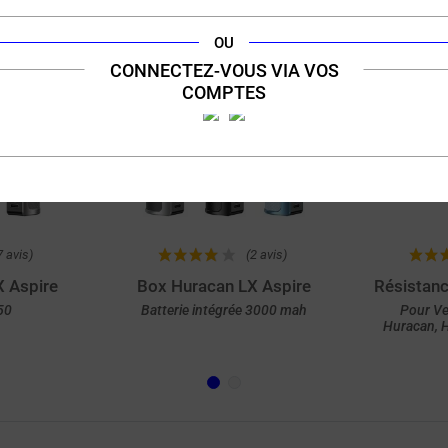
RIX ROUGE
OU
CONNECTEZ-VOUS VIA VOS
COMPTES
47,90 €
11,90 €
7 avis)
(2 avis)
 Aspire
Box Huracan LX Aspire
Résistanc
50
Batterie intégrée 3000 mah
Pour Ve
Huracan, 
de
Achat rapide
A