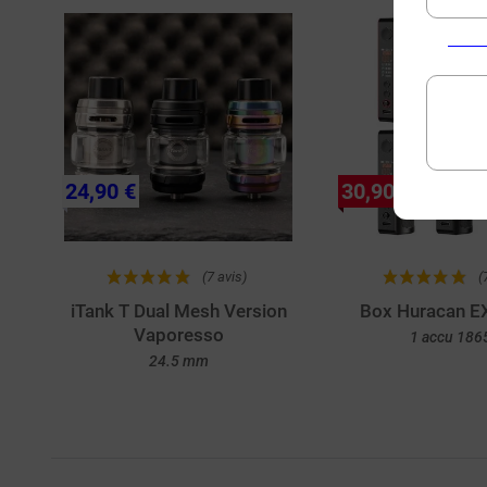
P
24,90 €
30,90 €
(7 avis)
(
iTank T Dual Mesh Version
Box Huracan EX
Vaporesso
1 accu 186
24.5 mm
Achat rapide
Achat rapi