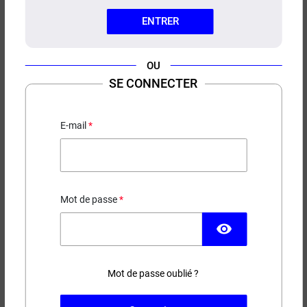
ENTRER
OU
SE CONNECTER
DRIP TIP 810 M267 AIRDRIP
E-mail
2,90 €
RUPTURE DE STOCK
Mot de passe
Couleur
visibility
Mot de passe oublié ?
(19 avis)
−
+
AJOUTER AU PANIER