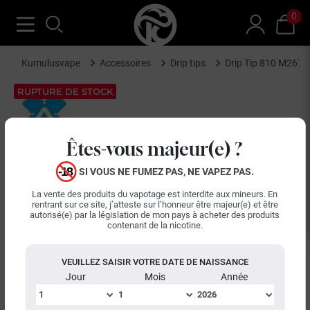
0
Kumulusvape
Accessoires
Drip tips
Drip Tip 810 M267 A
RUPTURE DE STOCK
Êtes-vous majeur(e) ?
SI VOUS NE FUMEZ PAS, NE VAPEZ PAS.
La vente des produits du vapotage est interdite aux mineurs. En
rentrant sur ce site, j’atteste sur l’honneur être majeur(e) et être
autorisé(e) par la législation de mon pays à acheter des produits
contenant de la nicotine.
keyboard_arrow_left
keyboard_arrow_right
Précédent
Suiva
VEUILLEZ SAISIR VOTRE DATE DE NAISSANCE
Jour
Mois
Année