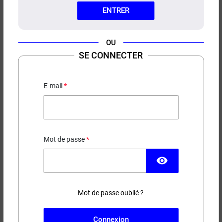
ENTRER
OU
SE CONNECTER
E-LIQUIDE JIRAYA ULTIMATE
A&L 50ML
E-mail
Ile flottante - Caramel
18,90 €
Mot de passe
EN STOCK
visibility
Contenance
Taux de nicotine
Mot de passe oublié ?
(6 avis)
Connexion