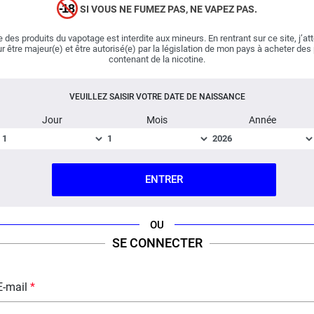
SI VOUS NE FUMEZ PAS, NE VAPEZ PAS.
célèbre bonbon bleu gélifié, à l'image du plus connu des
peuples imaginaires de la bande dessinée ! Un mix
 des produits du vapotage est interdite aux mineurs. En rentrant sur ce site, j’at
gourmand et acidulé au bon goût de
fruits rouges
! Vous
r être majeur(e) et être autorisé(e) par la législation de mon pays à acheter des
contenant de la nicotine.
auriez tort de passer à côté !
VEUILLEZ SAISIR VOTRE DATE DE NAISSANCE
Important : E-liquide
boosté en arômes
, vendu en flacon
de 60 ml.
Jour
Mois
Année
Fabriqué en France ; Dosage PG/VG : 40% / 60%.
ENTRER
FICHE TECHNIQUE
QUESTION / RÉPONSE
OU
SE CONNECTER
E-mail