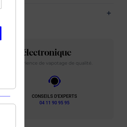
arette électronique
ir une expérience de vapotage de qualité.
CONSEILS D'EXPERTS
&
04 11 90 95 95