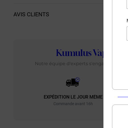
AVIS CLIENTS
Kumulus Vape
: L
Notre équipe d'experts s'engage chaque j
EXPÉDITION LE JOUR MÊME
EXP
Commande avant 16h