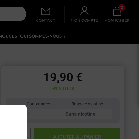
0
CONTACT
MON COMPTE
MON PANIER
 ROUGES
QUI SOMMES-NOUS ?
19,90 €
EN STOCK
Contenance
Taux de nicotine
−
+
AJOUTER AU PANIER