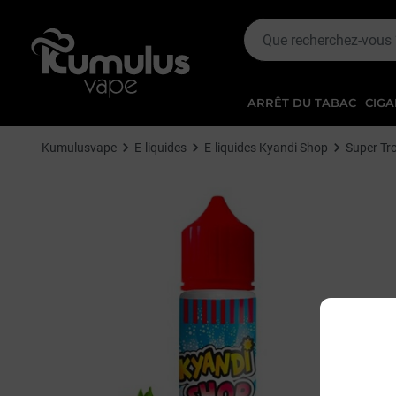
ARRÊT DU TABAC
CIGA
Kumulusvape
E-liquides
E-liquides Kyandi Shop
Super Tr