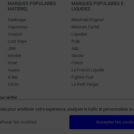
MARQUES POPULAIRES
MARQUES POPULAIRES E-
MATÉRIEL
LIQUIDES
Geekvape
Montreal Original
Vaporesso
Mexican Cartel
Voopoo
Liquideo
Lost Vape
Pulp
JNR
A&L
Innokin
Swoke
Vuse
Cirkus
Aspire
Le French Liquide
X-Bar
Fighter Fuel
OXVA
Le Petit Verger
our vérifier
.
ies pour améliorer votre expérience, analyser le trafic et personnaliser l
efuser les cookies
Accepter les cook