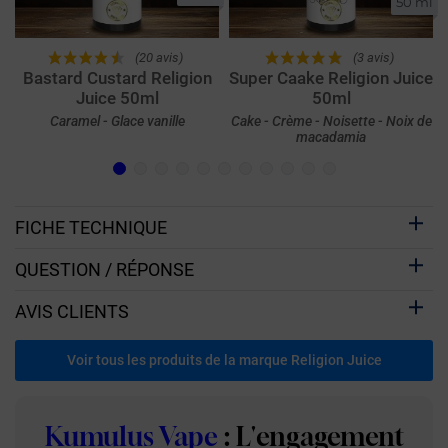
50 ml
(20 avis)
(3 avis)
Bastard Custard Religion
Super Caake Religion Juice
Juice 50ml
50ml
Caramel - Glace vanille
Cake - Crème - Noisette - Noix de
macadamia
FICHE TECHNIQUE
QUESTION / RÉPONSE
AVIS CLIENTS
Voir tous les produits de la marque Religion Juice
Kumulus Vape
: L'engagement