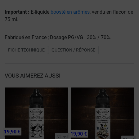
Important :
E-liquide
boosté en arômes
, vendu en flacon de
75 ml.
Fabriqué en France ; Dosage PG/VG : 30% / 70%.
FICHE TECHNIQUE
QUESTION / RÉPONSE
VOUS AIMEREZ AUSSI
19,90 €
19,90 €
50 ml