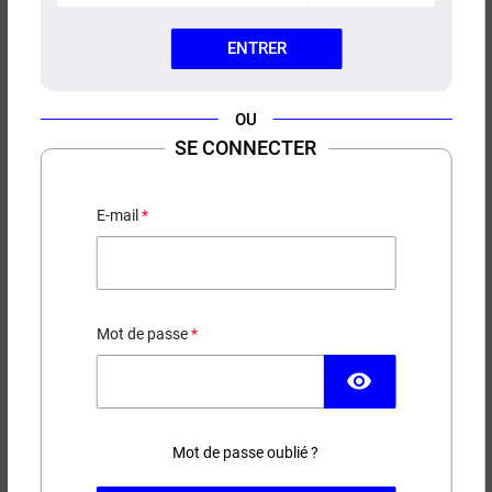
ENTRER
OU
E-LIQUIDE BAANANA TRIP
SE CONNECTER
RELIGION JUICE 50ML
Banane flambée - Caramel - Custard
E-mail
19,90 €
Mot de passe
EN STOCK
visibility
Contenance
Taux de nicotine
Mot de passe oublié ?
(41 avis)