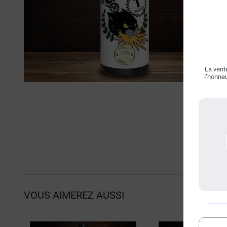
La vente
l’honneu
VOUS AIMEREZ AUSSI
P