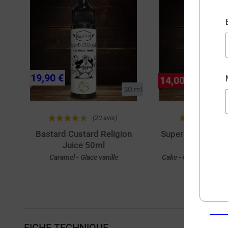
19,90 €
14,00 €
50 ml
(20 avis)
(
Bastard Custard Religion
Super Caake Reli
Juice 50ml
50ml
Caramel - Glace vanille
Cake - Crème - Noiset
macadami
Achat rapide
Achat rapi
FICHE TECHNIQUE