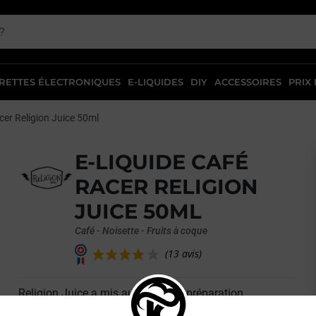
RETTES ÉLECTRONIQUES
E-LIQUIDES
DIY
ACCESSOIRES
PRIX
cer Religion Juice 50ml
E-LIQUIDE CAFÉ
RACER RELIGION
JUICE 50ML
Café - Noisette - Fruits à coque
Religion Juice a mis au point une préparation
(13 avis)
somptueuse ! A travers le
eliquide Café
Racer, les