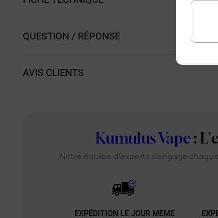
QUESTION / RÉPONSE
AVIS CLIENTS
Kumulus Vape
: L
Notre équipe d'experts s'engage chaque j
EXPÉDITION LE JOUR MÊME
EXP