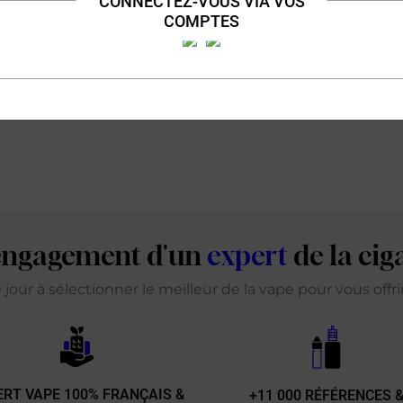
CONNECTEZ-VOUS VIA VOS
COMPTES
'engagement d'un
expert
de la cig
our à sélectionner le meilleur de la vape pour vous offr
ERT VAPE 100% FRANÇAIS &
+11 000 RÉFÉRENCES 