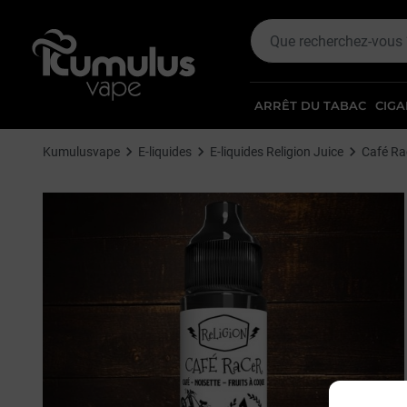
ARRÊT DU TABAC
CIGA
Kumulusvape
E-liquides
E-liquides Religion Juice
Café Ra