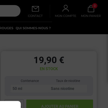
0
CONTACT
MON COMPTE
MON PANIER
 ROUGES
QUI SOMMES-NOUS ?
19,90 €
EN STOCK
Contenance
Taux de nicotine
−
+
AJOUTER AU PANIER