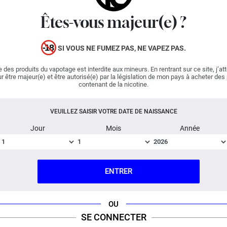
utilisateurs de cigarettes électroniques retrouveront les
Êtes-vous majeur(e) ?
saveurs du café, des
noisettes
et des fruits à coque.
SI VOUS NE FUMEZ PAS, NE VAPEZ PAS.
Religion Juice est une marque du groupe Kumulus
Vape.
 des produits du vapotage est interdite aux mineurs. En rentrant sur ce site, j’at
r être majeur(e) et être autorisé(e) par la législation de mon pays à acheter des
contenant de la nicotine.
Important :
E-liquide
boosté en arômes
, vendu en flacon
de 75 ml.
VEUILLEZ SAISIR VOTRE DATE DE NAISSANCE
Jour
Mois
Année
Fabriqué en France ; Dosage PG/VG : 30% / 70%.
FICHE TECHNIQUE
QUESTION / RÉPONSE
ENTRER
OU
SE CONNECTER
RIX ROUGE