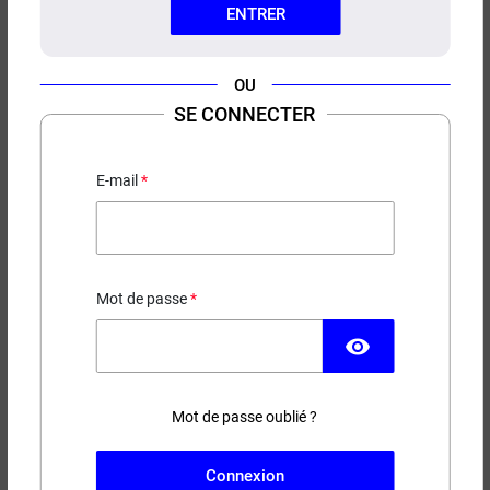
ENTRER
OU
SE CONNECTER
PYREX MELO 4 D25 ELEAF
Pour Melo 4 D25, iJust ECM et Melo 4S
E-mail
1,75 €
Mot de passe
EN STOCK
visibility
Capacité
Mot de passe oublié ?
(46 avis)
−
+
AJOUTER AU PANIER
Connexion