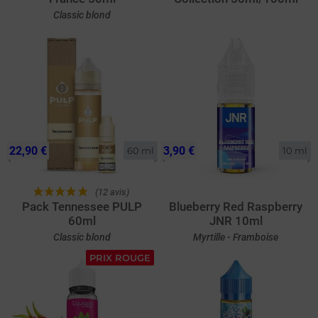
Classic blond
22,90 €
3,90 €
60 ml
10 ml
(12 avis)
Pack Tennessee PULP
Blueberry Red Raspberry
60ml
JNR 10ml
Classic blond
Myrtille - Framboise
PRIX ROUGE