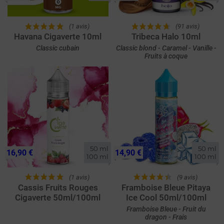
(1 avis)
(91 avis)
Havana Cigaverte 10ml
Tribeca Halo 10ml
Classic cubain
Classic blond - Caramel - Vanille -
Fruits à coque
50 ml

50 ml

16,90 €
14,90 €
100 ml
100 ml
(1 avis)
(9 avis)
Cassis Fruits Rouges
Framboise Bleue Pitaya
Cigaverte 50ml/100ml
Ice Cool 50ml/100ml
Framboise Bleue - Fruit du
dragon - Frais