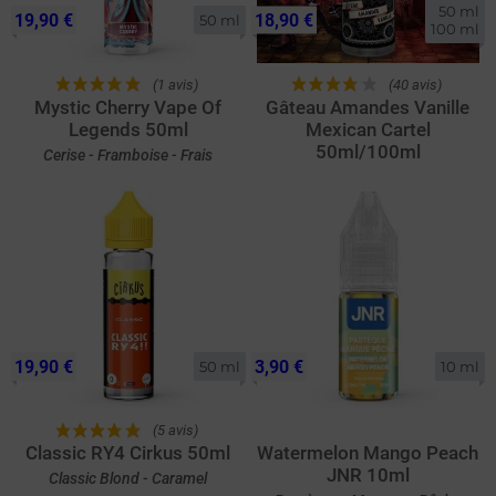
50 ml

19,90 €
18,90 €
50 ml
100 ml
(1 avis)
(40 avis)
Mystic Cherry Vape Of
Gâteau Amandes Vanille
Legends 50ml
Mexican Cartel
50ml/100ml
Cerise - Framboise - Frais
19,90 €
3,90 €
50 ml
10 ml
(5 avis)
Classic RY4 Cirkus 50ml
Watermelon Mango Peach
JNR 10ml
Classic Blond - Caramel