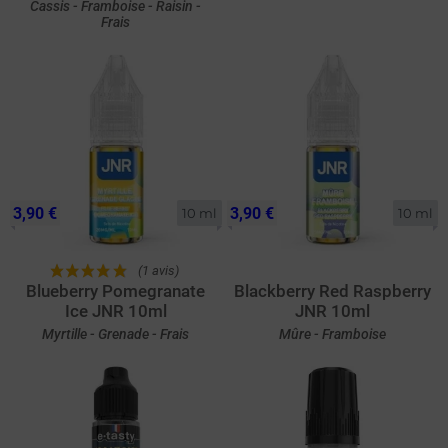
Cassis - Framboise - Raisin -
Frais
3,90 €
3,90 €
10 ml
10 ml
(1 avis)
Blueberry Pomegranate
Blackberry Red Raspberry
Ice JNR 10ml
JNR 10ml
Myrtille - Grenade - Frais
Mûre - Framboise