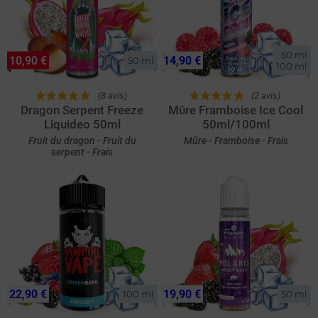
50 ml

10,90 €
14,90 €
50 ml
100 ml
(8 avis)
(2 avis)
Dragon Serpent Freeze
Mûre Framboise Ice Cool
Liquideo 50ml
50ml/100ml
Fruit du dragon - Fruit du
Mûre - Framboise - Frais
serpent - Frais
22,90 €
19,90 €
100 ml
50 ml