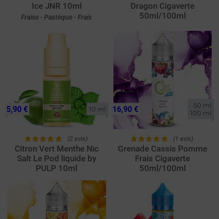
Ice JNR 10ml
Dragon Cigaverte
50ml/100ml
Fraise - Pastèque - Frais
50 ml

5,90 €
16,90 €
10 ml
100 ml
(2 avis)
(1 avis)
Citron Vert Menthe Nic
Grenade Cassis Pomme
Salt Le Pod liquide by
Frais Cigaverte
PULP 10ml
50ml/100ml