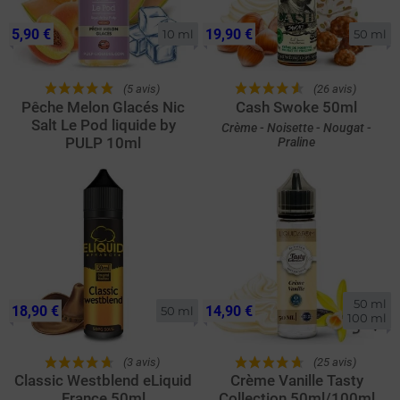
5,90 €
19,90 €
10 ml
50 ml
(5 avis)
(26 avis)
Pêche Melon Glacés Nic
Cash Swoke 50ml
Salt Le Pod liquide by
Crème - Noisette - Nougat -
PULP 10ml
Praline
50 ml

18,90 €
14,90 €
50 ml
100 ml
(3 avis)
(25 avis)
Classic Westblend eLiquid
Crème Vanille Tasty
France 50ml
Collection 50ml/100ml