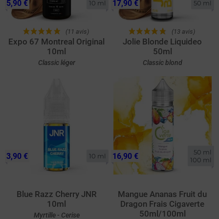
5,90 €
17,90 €
10 ml
50 ml
(11 avis)
(13 avis)
Expo 67 Montreal Original
Jolie Blonde Liquideo
10ml
50ml
Classic léger
Classic blond
50 ml

3,90 €
16,90 €
10 ml
100 ml
Blue Razz Cherry JNR
Mangue Ananas Fruit du
10ml
Dragon Frais Cigaverte
50ml/100ml
Myrtille - Cerise