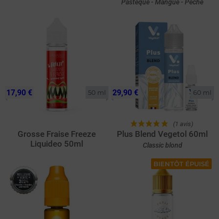
Pastèque - Mangue - Pêche
17,90 €
29,90 €
50 ml
60 ml
(1 avis)
Grosse Fraise Freeze
Plus Blend Vegetol 60ml
Liquideo 50ml
Classic blond
BIENTÔT ÉPUISÉ