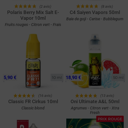
(2 avis)
(8 avis)
Polaris Berry Mix Salt E-
C4 Saiyen Vapors 50ml
Vapor 10ml
Baie de goji - Cerise - Bubblegum
Fruits rouges - Citron vert - Frais
5,90 €
18,90 €
10 ml
50 ml
(16 avis)
(13 avis)
Classic FR Cirkus 10ml
Oni Ultimate A&L 50ml
Classic blond
Agrumes - Citron vert - Xtra
Fresh
PRIX ROUGE