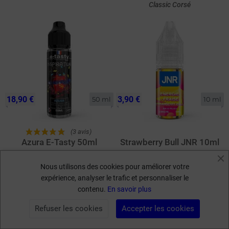
Classic Corsé
18,90 €
3,90 €
50 ml
10 ml
(3 avis)
Azura E-Tasty 50ml
Strawberry Bull JNR 10ml
Caramel - Noix de macadamia -
Boisson énergisante - Fraise
Vanille
Nous utilisons des cookies pour améliorer votre
expérience, analyser le trafic et personnaliser le
1
2
3
4
…
27
keyboard_arrow_left
keyboard_arrow_right
Précédent
Suivant
contenu.
En savoir plus
Refuser les cookies
Accepter les cookies
FILTRER PAR
Kumulus Vape
: L'engagement