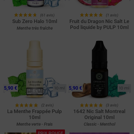
(61 avis)
(1 avis)
Sub Zero Halo 10ml
Fruit du Dragon Nic Salt Le
Pod liquide by PULP 10ml
Menthe très fraîche
5,90 €
5,90 €
10 ml
10 ml
(2 avis)
(3 avis)
La Menthe Frappée Pulp
1642 Nic Salt Montreal
10ml
Original 10ml
Menthe verte - Frais
Classic - Menthol
PRIX ROUGE