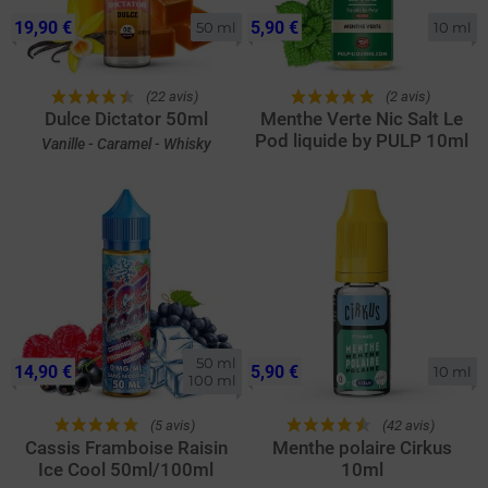
19,90 €
5,90 €
50 ml
10 ml
(22 avis)
(2 avis)
Dulce Dictator 50ml
Menthe Verte Nic Salt Le
Pod liquide by PULP 10ml
Vanille - Caramel - Whisky
50 ml

14,90 €
5,90 €
10 ml
100 ml
(5 avis)
(42 avis)
Cassis Framboise Raisin
Menthe polaire Cirkus
Ice Cool 50ml/100ml
10ml