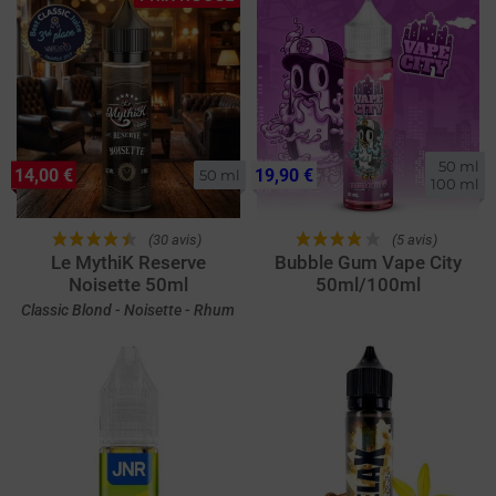
50 ml

14,00 €
19,90 €
50 ml
100 ml
(30 avis)
(5 avis)
Le MythiK Reserve
Bubble Gum Vape City
Noisette 50ml
50ml/100ml
Classic Blond - Noisette - Rhum