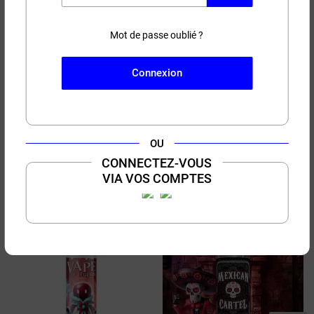
Mot de passe oublié ?
Connexion
50 ml

5,90 €
16,90 €
10 ml
100 ml
(2 avis)
OU
Mozambique Blend Nic
Fruits d'été Cigaverte
CONNECTEZ-VOUS
Salt Le Pod liquide by
50ml/100ml
PULP 10ml
VIA VOS COMPTES
Nectarine - Pêche - Abricot
Classic blond