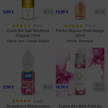
5,90 €
19,90 €
10 ml
50 ml
(8 avis)
(1 avis)
Oasis Nic Salt Montreal
Péché Mignon Petit Nuage
Original 10ml
50ml
Classic Turc - Classic Virginie
Pêche - Pastèque
50 ml

3,90 €
16,90 €
10 ml
100 ml
(2 avis)
Strawberry Watermelon
Fraise des Bois Fruit du