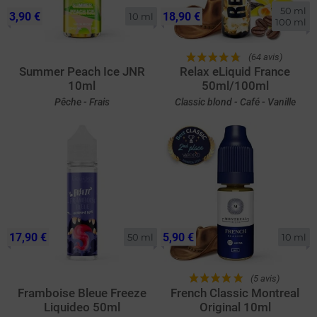
50 ml

3,90 €
18,90 €
10 ml
100 ml
(64 avis)
Summer Peach Ice JNR
Relax eLiquid France
10ml
50ml/100ml
Pêche - Frais
Classic blond - Café - Vanille
17,90 €
5,90 €
50 ml
10 ml
(5 avis)
Framboise Bleue Freeze
French Classic Montreal
Liquideo 50ml
Original 10ml