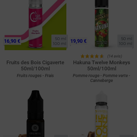
50 ml

50 ml

16,90 €
19,90 €
100 ml
100 ml
(14 avis)
Fruits des Bois Cigaverte
Hakuna Twelve Monkeys
50ml/100ml
50ml/100ml
Fruits rouges - Frais
Pomme rouge - Pomme verte -
Canneberge