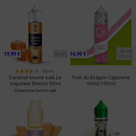
50 ml

19,90 €
16,90 €
50 ml
100 ml
(8 avis)
Caramel beurre salé Le
Fruit du Dragon Cigaverte
Vapoteur Breton 50ml
50ml/100ml
Caramel au beurre salé