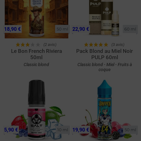
18,90 €
22,90 €
50 ml
60 ml
(2 avis)
(3 avis)
Le Bon French Riviera
Pack Blond au Miel Noir
50ml
PULP 60ml
Classic blond
Classic blond - Miel - Fruits à
coque
5,90 €
19,90 €
10 ml
50 ml