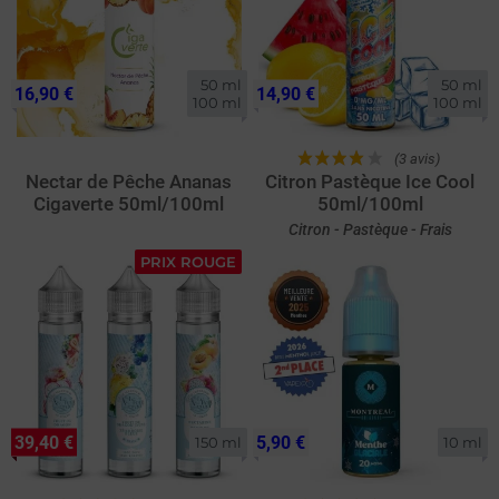
50 ml

50 ml

16,90 €
14,90 €
100 ml
100 ml
(3 avis)
Nectar de Pêche Ananas
Citron Pastèque Ice Cool
Cigaverte 50ml/100ml
50ml/100ml
Citron - Pastèque - Frais
PRIX ROUGE
39,40 €
5,90 €
150 ml
10 ml