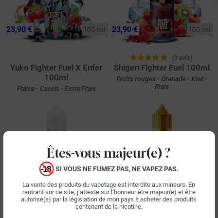
23,90 €
23,90 €
100 ml
100 ml
(9 avis)
Yuko Fighter Fuel X Enfer
Shigeri Fighter Fuel 100ml
100ml
Fruits rouges - Grenade - Kiwi -
Frais
Fraise - Cassis - Extra Frais
Êtes-vous majeur(e) ?
SI VOUS NE FUMEZ PAS, NE VAPEZ PAS.
La vente des produits du vapotage est interdite aux mineurs. En
17,90 €
19,90 €
50 ml
50 ml
rentrant sur ce site, j’atteste sur l’honneur être majeur(e) et être
autorisé(e) par la législation de mon pays à acheter des produits
contenant de la nicotine.
(2 avis)