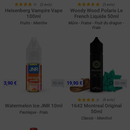
(2 avis)
(3 avis)
Heisenberg Vampire Vape
Woody Wood Polaris Le
100ml
French Liquide 50ml
Fruits - Menthe
Mûre - Fraise - Fruit du dragon -
Frais
3,90 €
19,90 €
10 ml
50 ml
(8 avis)
Watermelon Ice JNR 10ml
1642 Montreal Original
50ml
Pastèque - Frais
Classic - Menthol