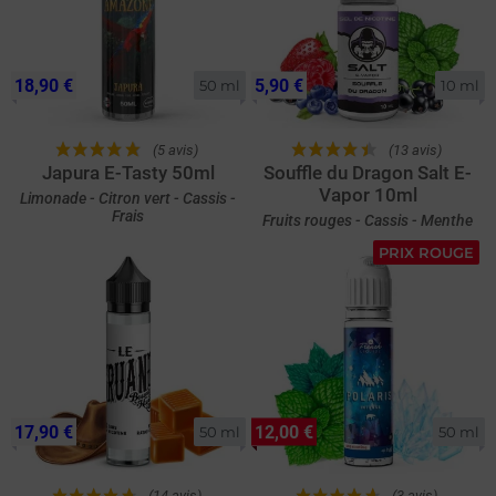
18,90 €
5,90 €
50 ml
10 ml
(5 avis)
(13 avis)
Japura E-Tasty 50ml
Souffle du Dragon Salt E-
Vapor 10ml
Limonade - Citron vert - Cassis -
Frais
Fruits rouges - Cassis - Menthe
PRIX ROUGE
17,90 €
12,00 €
50 ml
50 ml
(14 avis)
(3 avis)