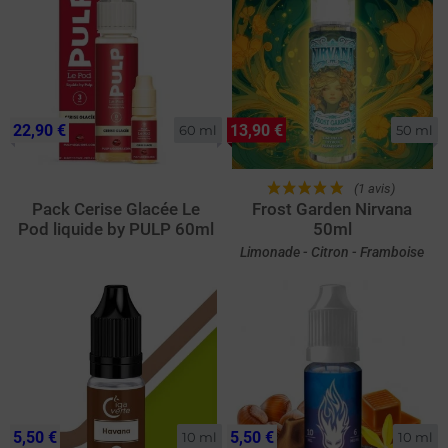
22,90 €
13,90 €
60 ml
50 ml
(1 avis)
Pack Cerise Glacée Le
Frost Garden Nirvana
Pod liquide by PULP 60ml
50ml
Limonade - Citron - Framboise
5,50 €
5,50 €
10 ml
10 ml