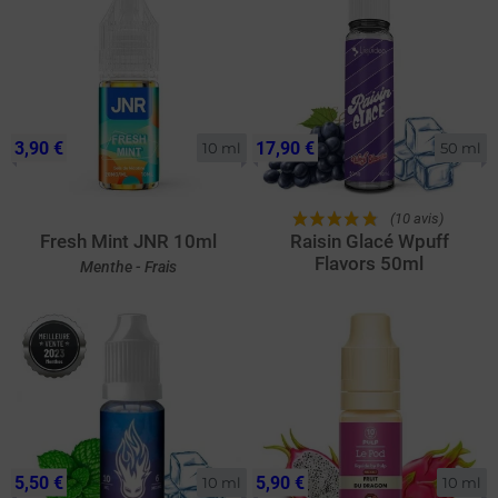
3,90 €
17,90 €
10 ml
50 ml
(10 avis)
Fresh Mint JNR 10ml
Raisin Glacé Wpuff
Flavors 50ml
Menthe - Frais
5,50 €
5,90 €
10 ml
10 ml