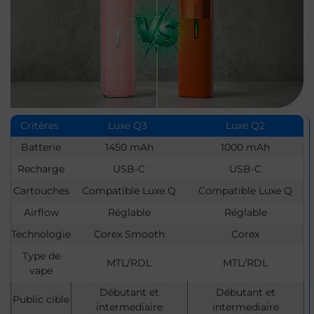
Critères
Luxe Q3
Luxe Q2
Batterie
1450 mAh
1000 mAh
Recharge
USB-C
USB-C
Cartouches
Compatible Luxe Q
Compatible Luxe Q
Airflow
Réglable
Réglable
Technologie
Corex Smooth
Corex
Type de
MTL/RDL
MTL/RDL
vape
Débutant et
Débutant et
Public cible
intermediaire
intermediaire