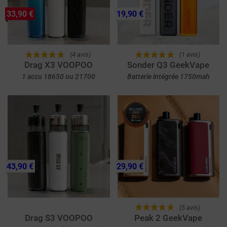
33,90 €
19,90 €
(4 avis)
(1 avis)
Drag X3 VOOPOO
Sonder Q3 GeekVape
1 accu 18650 ou 21700
Batterie intégrée 1750mah
43,90 €
29,90 €
(5 avis)
Drag S3 VOOPOO
Peak 2 GeekVape