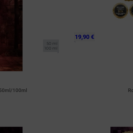
19,90 €
50 ml

100 ml
l 50ml/100ml
Ro