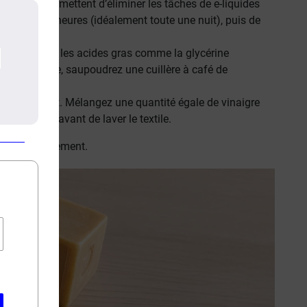
rbantes permettent d’éliminer les tâches de e-liquides
ir plusieurs heures (idéalement toute une nuit), puis de
 neutralisent les acides gras comme la glycérine
on sur la tâche, saupoudrez une cuillère à café de
sant détachant. Mélangez une quantité égale de vinaigre
ou frottez avant de laver le textile.
sus d'ameublement.