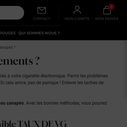
0
CONTACT
MON COMPTE
MON PANIER
 ROUGES
QUI SOMMES-NOUS ?
canapés ?
tements ?
és à votre cigarette électronique. Parmi les problèmes
Si cela arrive, pas de panique ! Enlever les taches de
 ou canapés
. Avec les bonnes méthodes, vous pourrez
aible
TAUX DE VG