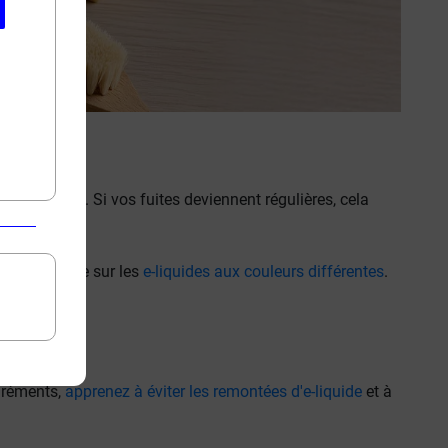
temporaires. Si vos fuites deviennent régulières, cela
 notre article sur les
e-liquides aux couleurs différentes
.
agréments,
apprenez à éviter les remontées d'e-liquide
et à