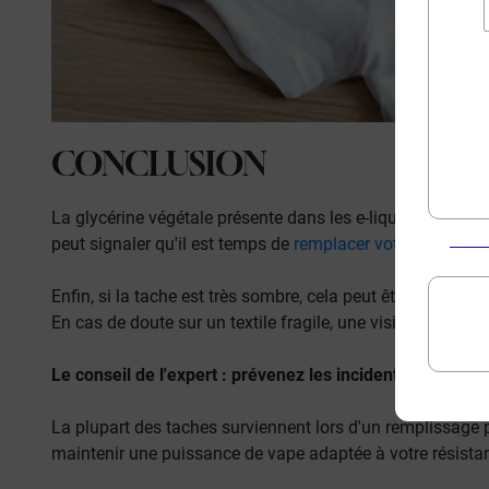
CONCLUSION
La glycérine végétale présente dans les e-liquides peut p
peut signaler qu'il est temps de
remplacer votre résistanc
Enfin, si la tache est très sombre, cela peut être dû à l'ox
En cas de doute sur un textile fragile, une visite au pres
Le conseil de l'expert : prévenez les incidents !
La plupart des taches surviennent lors d'un remplissage 
maintenir une puissance de vape adaptée à votre résista