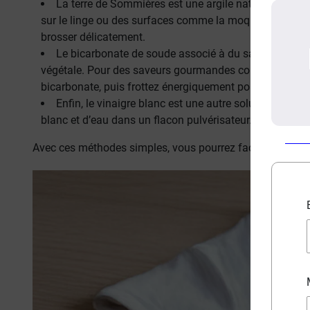
La terre de Sommières est une argile naturellement d
sur le linge ou des surfaces comme la moquette. Il suffi
brosser délicatement.
Le bicarbonate de soude associé à du savon noir ou 
végétale. Pour des saveurs gourmandes comme celles
bicarbonate, puis frottez énergiquement pour de meilleu
Enfin, le vinaigre blanc est une autre solution natu
blanc et d’eau dans un flacon pulvérisateur. Vaporiser ce
Avec ces méthodes simples, vous pourrez facilement veni