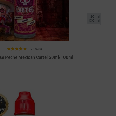
50 ml

100 ml
(77 avis)
ise Pêche Mexican Cartel 50ml/100ml
Achat rapide