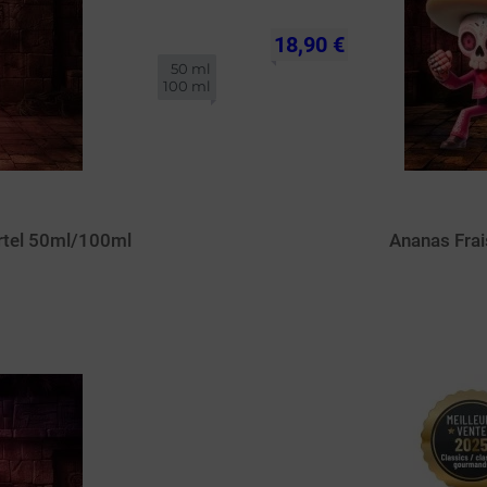
18,90 €
50 ml

100 ml
rtel 50ml/100ml
Ananas Fra